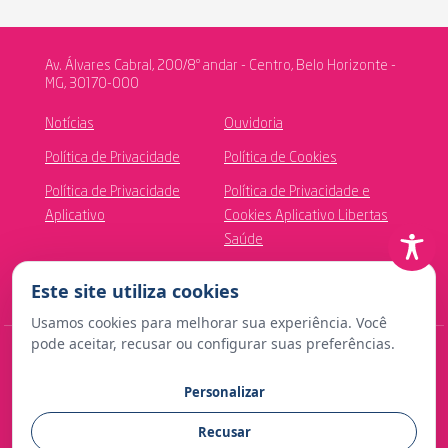
Av. Álvares Cabral, 200/8º andar - Centro, Belo Horizonte -
MG, 30170-000
Notícias
Ouvidoria
Política de Privacidade
Política de Cookies
Política de Privacidade
Política de Privacidade e
Aplicativo
Cookies Aplicativo Libertas
Saúde
Canal de Ética
Este site utiliza cookies
Usamos cookies para melhorar sua experiência. Você
pode aceitar, recusar ou configurar suas preferências.
© Copyright 2024 Fundação Libertas de Seguridade Social
Personalizar
Contato para imprensa:
Recusar
comunicacao@fundacaolibertas.com.br