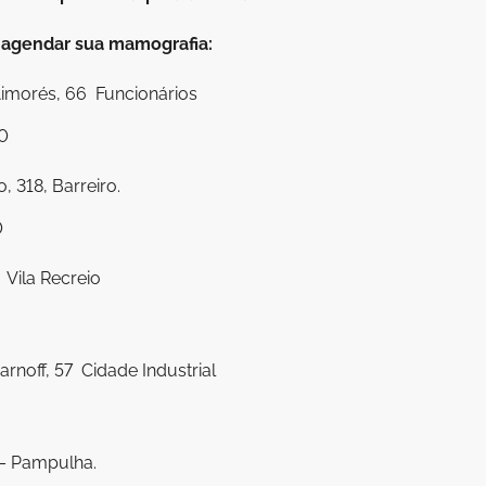
l agendar sua mamografia:
imorés, 66  Funcionários
0
 318, Barreiro.
0
 Vila Recreio
noff, 57  Cidade Industrial
 – Pampulha.