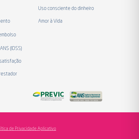
a
Uso consciente do dinheiro
mento
Amor à Vida
eembolso
 ANS (IDSS)
satisfação
restador
lítica de Privacidade Aplicativo