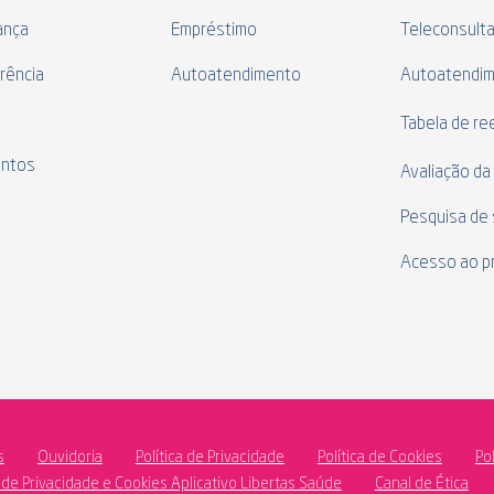
ança
Empréstimo
Teleconsult
rência
Autoatendimento
Autoatendi
s
Tabela de r
ntos
Avaliação da
Pesquisa de 
Acesso ao p
s
Ouvidoria
Política de Privacidade
Política de Cookies
Po
a de Privacidade e Cookies Aplicativo Libertas Saúde
Canal de Ética