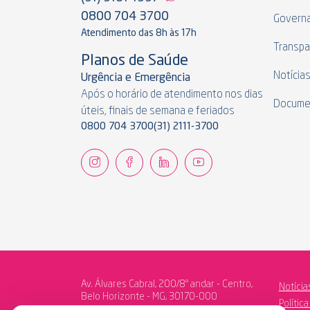
0800 704 3700
Govern
Atendimento das 8h às 17h
Transpa
Planos de Saúde
Notícia
Urgência e Emergência
Após o horário de atendimento nos dias
Docume
úteis, finais de semana e feriados
0800 704 3700
(31) 2111-3700
Av. Álvares Cabral, 200/8º andar - Centro,
Notícia
Belo Horizonte - MG, 30170-000
Polític