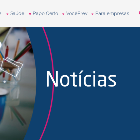
a
Saúde
Papo Certo
VocêPrev
Para empresas
Notícias