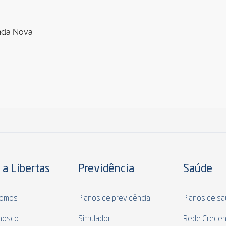
enda Nova
 a Libertas
Previdência
Saúde
omos
Planos de previdência
Planos de s
nosco
Simulador
Rede Creden