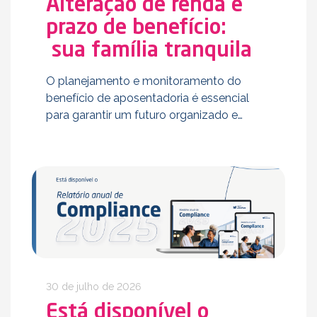
Alteração de renda e
prazo de benefício:
sua família tranquila
O planejamento e monitoramento do
benefício de aposentadoria é essencial
para garantir um futuro organizado e
tranquilo para as famílias cobertas pelos
planos previdenciários administrados pela
Fundação Libertas. Cada família é única e
a necessidade financeira …
30 de julho de 2026
Está disponível o