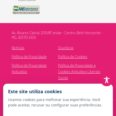
Av. Álvares Cabral, 200/8º andar - Centro, Belo Horizonte -
MG, 30170-000
Notícias
Ouvidoria
Política de Privacidade
Política de Cookies
Política de Privacidade
Política de Privacidade e
Aplicativo
Cookies Aplicativo Libertas
Saúde
Canal de Ética
Este site utiliza cookies
Usamos cookies para melhorar sua experiência. Você
pode aceitar, recusar ou configurar suas preferências.
© Copyright 2024 Fundação Libertas de Seguridade Social